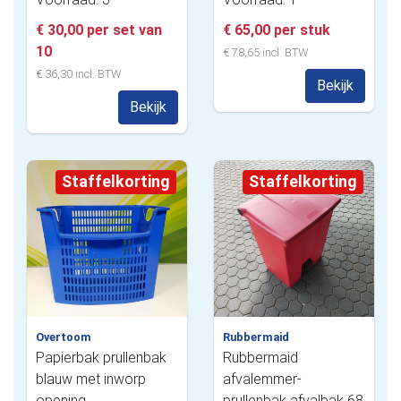
€ 30,00 per set van
€ 65,00 per stuk
10
€ 78,65 incl. BTW
€ 36,30 incl. BTW
Bekijk
Bekijk
Staffelkorting
Staffelkorting
Overtoom
Rubbermaid
Papierbak prullenbak
Rubbermaid
blauw met inworp
afvalemmer-
opening
prullenbak afvalbak 68