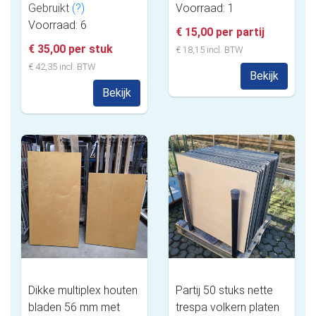
Gebruikt
(?)
Voorraad: 1
Voorraad: 6
€ 15,00 per partij
€ 35,00 per stuk
€ 18,15 incl. BTW
€ 42,35 incl. BTW
Bekijk
Bekijk
Dikke multiplex houten
Partij 50 stuks nette
bladen 56 mm met
trespa volkern platen