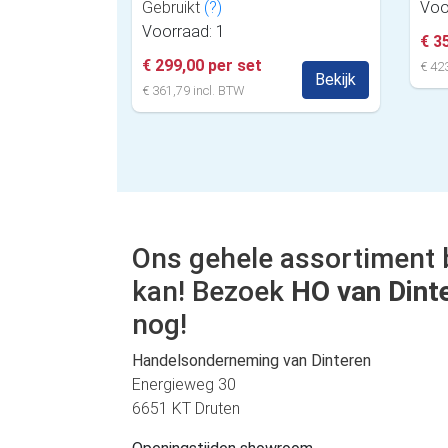
Gebruikt
(?)
Voo
Voorraad: 1
€ 3
€ 299,00 per set
€ 423
Bekijk
€ 361,79 incl. BTW
Ons gehele assortiment 
kan! Bezoek
HO van Dint
nog!
Handelsonderneming van Dinteren
Energieweg 30
6651 KT Druten