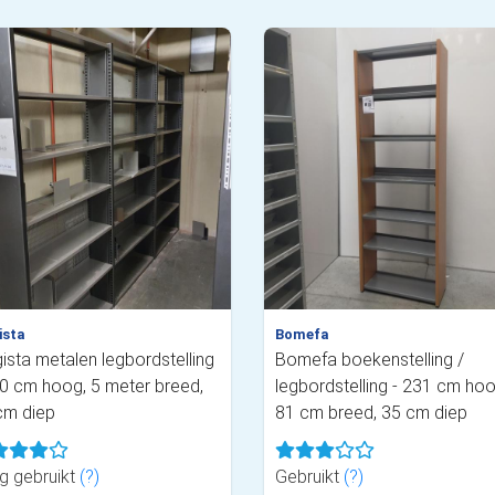
ista
Bomefa
ista metalen legbordstelling
Bomefa boekenstelling /
20 cm hoog, 5 meter breed,
legbordstelling - 231 cm hoo
cm diep
81 cm breed, 35 cm diep
g gebruikt
(?)
Gebruikt
(?)