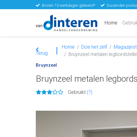
Binnen 10 werkdagen geleverd*
Duizenden produc
(current)
Home
Gebrui
Home
Doe het zelf
Magazijnste
Terug
Bruynzeel metalen legbordstelli
Bruynzeel
Bruynzeel metalen legbords
Gebruikt
(?)