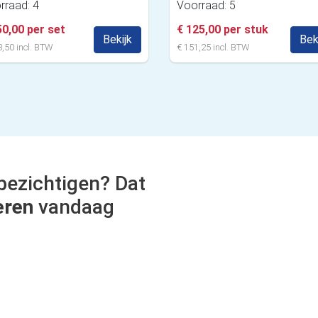
rraad: 4
Voorraad: 5
50,00 per set
€ 125,00 per stuk
Bekijk
Bek
,50 incl. BTW
€ 151,25 incl. BTW
bezichtigen? Dat
eren
vandaag