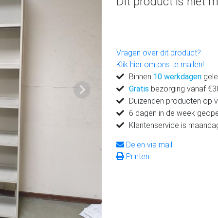
Dit product is niet m
Vragen over dit product?
Klik hier om ons te mailen!
Binnen
10 werkdagen
gele
Gratis
bezorging vanaf €300
Volgende
Duizenden producten op 
6 dagen in de week geop
Klantenservice is maanda
Delen via mail
Printen