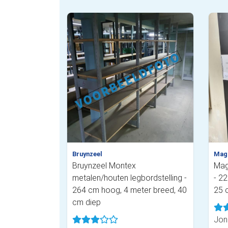
Bruynzeel
Mag
Bruynzeel Montex
Mag
metalen/houten legbordstelling -
- 2
264 cm hoog, 4 meter breed, 40
25 
cm diep
Jon