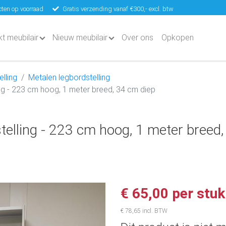
ten op voorraad
Gratis verzending vanaf €300,- excl. btw
kt meubilair
Nieuw meubilair
Over ons
Opkopen
lling
Metalen legbordstelling
ng - 223 cm hoog, 1 meter breed, 34 cm diep
telling - 223 cm hoog, 1 meter breed,
€ 65,00 per stuk
€ 78,65 incl. BTW