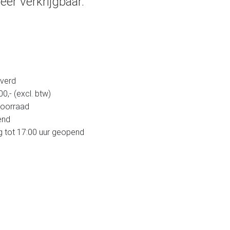
eer verkrijgbaar.
verd
,- (excl. btw)
voorraad
end
g tot 17:00 uur geopend