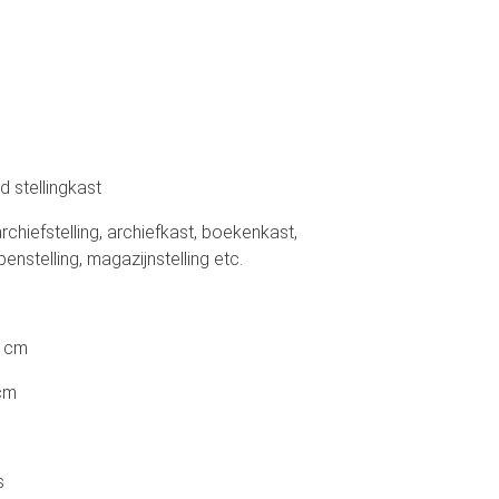
d stellingkast
chiefstelling, archiefkast, boekenkast,
penstelling, magazijnstelling etc.
4 cm
cm
s