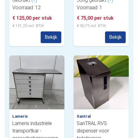
Gebruikt
(?)
Jong gebruikt
(?)
Voorraad: 12
Voorraad: 1
€ 125,00 per stuk
€ 75,00 per stuk
€ 151,25 incl. BTW
€ 90,75 incl. BTW
Bekijk
Bekijk
Lameris
Santral
Lameris industriële
SanTRAL RVS
transportkar -
dispenser voor