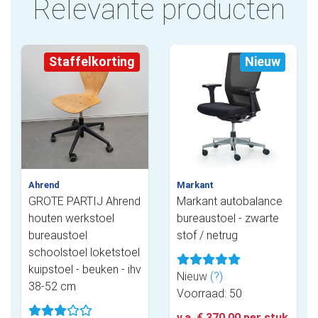
Relevante producten
Staffelkorting
Nieuw
Ahrend
Markant
GROTE PARTIJ Ahrend
Markant autobalance
houten werkstoel
bureaustoel - zwarte
bureaustoel
stof / netrug
schoolstoel loketstoel
kuipstoel - beuken - ihv
Nieuw
(?)
38-52 cm
Voorraad: 50
v.a. € 370,00 per stuk