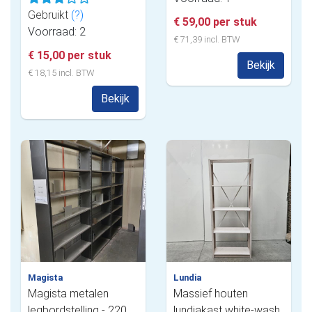
Gebruikt
(?)
€ 59,00 per stuk
Voorraad: 2
€ 71,39 incl. BTW
€ 15,00 per stuk
Bekijk
€ 18,15 incl. BTW
Bekijk
Magista
Lundia
Magista metalen
Massief houten
legbordstelling - 220
lundiakast white-wash