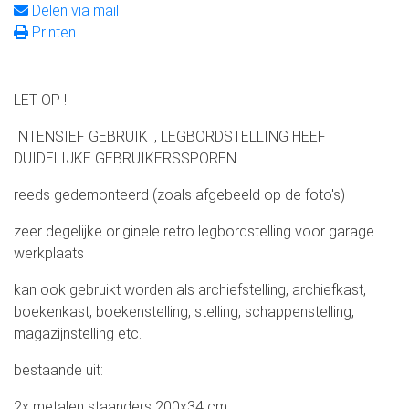
Delen via mail
Printen
LET OP !!
INTENSIEF GEBRUIKT, LEGBORDSTELLING HEEFT
DUIDELIJKE GEBRUIKERSSPOREN
reeds gedemonteerd (zoals afgebeeld op de foto's)
zeer degelijke originele retro legbordstelling voor garage
werkplaats
kan ook gebruikt worden als archiefstelling, archiefkast,
boekenkast, boekenstelling, stelling, schappenstelling,
magazijnstelling etc.
bestaande uit:
2x metalen staanders 200x34 cm