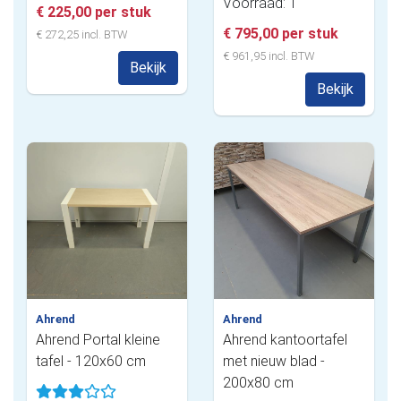
Voorraad: 1
€ 225,00 per stuk
€ 795,00 per stuk
€ 272,25 incl. BTW
€ 961,95 incl. BTW
Bekijk
Bekijk
Ahrend
Ahrend
Ahrend Portal kleine
Ahrend kantoortafel
tafel - 120x60 cm
met nieuw blad -
200x80 cm