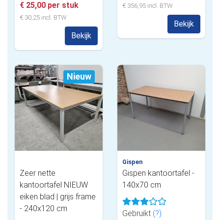
€ 25,00 per stuk
€ 356,95 incl. BTW
€ 30,25 incl. BTW
Bekijk
Bekijk
Nieuw
Gispen
Zeer nette
Gispen kantoortafel -
kantoortafel NIEUW
140x70 cm
eiken blad | grijs frame
- 240x120 cm
Gebruikt
(?)