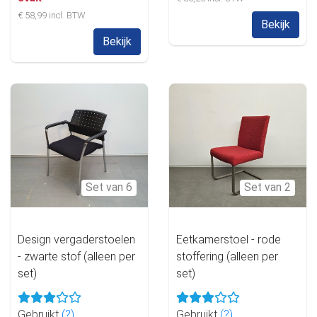
€ 58,99 incl. BTW
Bekijk
Bekijk
Set van 6
Set van 2
Design vergaderstoelen
Eetkamerstoel - rode
- zwarte stof (alleen per
stoffering (alleen per
set)
set)
Gebruikt
(?)
Gebruikt
(?)