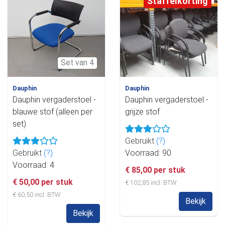
Staffelkorting
Set van 4
Dauphin
Dauphin
Dauphin vergaderstoel -
Dauphin vergaderstoel -
blauwe stof (alleen per
grijze stof
set)
Gebruikt
(?)
Gebruikt
(?)
Voorraad: 90
Voorraad: 4
€ 85,00 per stuk
€ 50,00 per stuk
€ 102,85 incl. BTW
€ 60,50 incl. BTW
Bekijk
Bekijk