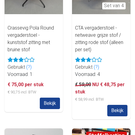
Set van 4
Crassevig Pola Round
CTA vergaderstoel -
vergaderstoel -
netweave grijze stof /
kunststof zitting met
zitting rode stof (alleen
bruine stof
per set)
Gebruikt
(?)
Gebruikt
(?)
Voorraad: 1
Voorraad: 4
€ 75,00 per stuk
€ 59,00
NU € 48,75 per
stuk
€ 90,75 incl. BTW
€ 58,99 incl. BTW
Bekijk
Bekijk