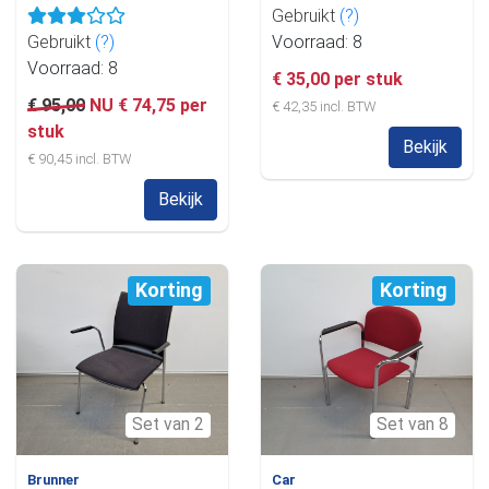
Gebruikt
(?)
Gebruikt
(?)
Voorraad: 8
Voorraad: 8
€ 35,00 per stuk
€ 95,00
NU € 74,75 per
€ 42,35 incl. BTW
stuk
Bekijk
€ 90,45 incl. BTW
Bekijk
Korting
Korting
Set van 2
Set van 8
Brunner
Car