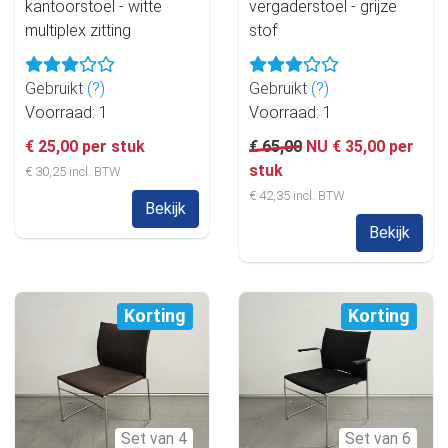
kantoorstoel - witte
vergaderstoel - grijze
multiplex zitting
stof
Gebruikt
(?)
Gebruikt
(?)
Voorraad: 1
Voorraad: 1
€ 25,00 per stuk
€ 65,00
NU € 35,00 per
stuk
€ 30,25 incl. BTW
€ 42,35 incl. BTW
Bekijk
Bekijk
Korting
Korting
Set van 4
Set van 6