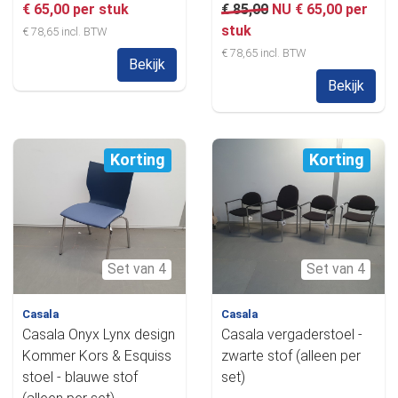
€ 65,00 per stuk
€ 85,00
NU € 65,00 per
stuk
€ 78,65 incl. BTW
€ 78,65 incl. BTW
Bekijk
Bekijk
Korting
Korting
Set van 4
Set van 4
Casala
Casala
Casala Onyx Lynx design
Casala vergaderstoel -
Kommer Kors & Esquiss
zwarte stof (alleen per
stoel - blauwe stof
set)