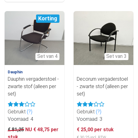
Korting
Set van 4
Set van 3
Dauphin
Dauphin vergaderstoel -
Decorum vergaderstoel
zwarte stof (alleen per
- zwarte stof (alleen per
set)
set)
Gebruikt
(?)
Gebruikt
(?)
Voorraad: 4
Voorraad: 3
€ 81,25
NU € 48,75 per
€ 25,00 per stuk
stuk
€ 30,25 incl. BTW