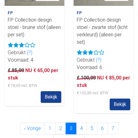
FP
FP
FP Collection design
FP Collection design
stoel - bruine stof (alleen
stoel - zwarte stof (licht
per set)
verkleurd) (alleen per
set)
Gebruikt
(?)
Voorraad: 4
Gebruikt
(?)
Voorraad: 6
€ 85,00
NU € 65,00 per
stuk
€ 100,00
NU € 85,00 per
stuk
€ 78,65 incl. BTW
€ 102,85 incl. BTW
Bekijk
Bekijk
‹ Vorige
1
2
3
4
5
6
7