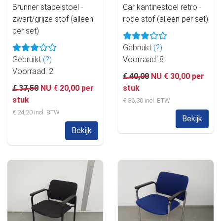
Brunner stapelstoel -
Car kantinestoel retro -
zwart/grijze stof (alleen
rode stof (alleen per set)
per set)
Gebruikt
(?)
Gebruikt
(?)
Voorraad: 8
Voorraad: 2
€ 40,00
NU € 30,00 per
€ 37,50
NU € 20,00 per
stuk
stuk
€ 36,30 incl. BTW
€ 24,20 incl. BTW
Bekijk
Bekijk