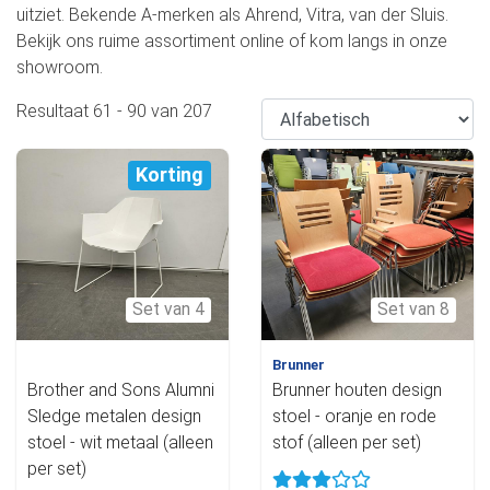
uitziet. Bekende A-merken als Ahrend, Vitra, van der Sluis.
Bekijk ons ruime assortiment online of kom langs in onze
showroom.
Resultaat
61
-
90
van
207
Korting
Set van 4
Set van 8
Brunner
Brother and Sons Alumni
Brunner houten design
Sledge metalen design
stoel - oranje en rode
stoel - wit metaal (alleen
stof (alleen per set)
per set)