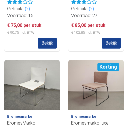
Gebruikt
(?)
Gebruikt
(?)
Voorraad: 15
Voorraad: 27
€ 75,00 per stuk
€ 85,00 per stuk
€ 90,75 incl. BTW
€ 102,85 incl. BTW
Bekijk
Bekijk
Korting
Eromesmarko
Eromesmarko
EromesMarko
Eromesmarko luxe