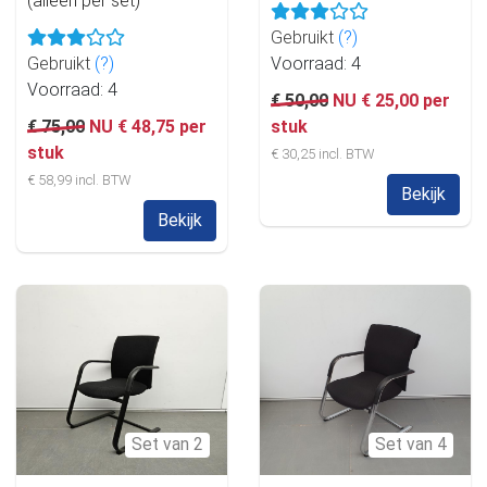
(alleen per set)
Gebruikt
(?)
Gebruikt
(?)
Voorraad: 4
Voorraad: 4
€ 50,00
NU € 25,00 per
€ 75,00
NU € 48,75 per
stuk
stuk
€ 30,25 incl. BTW
€ 58,99 incl. BTW
Bekijk
Bekijk
Set van 2
Set van 4